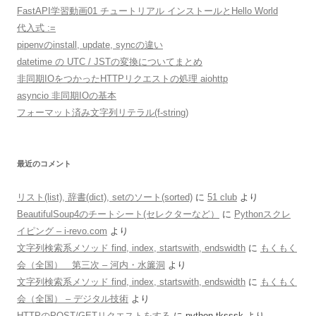
FastAPI学習動画01 チュートリアル インストールとHello World
代入式 :=
pipenvのinstall, update, syncの違い
datetime の UTC / JSTの変換についてまとめ
非同期IOをつかったHTTPリクエストの処理 aiohttp
asyncio 非同期IOの基本
フォーマット済み文字列リテラル(f-string)
最近のコメント
リスト(list), 辞書(dict), setのソート(sorted)
に
51 club
より
BeautifulSoup4のチートシート(セレクターなど）
に
Pythonスクレ
イピング – i-revo.com
より
文字列検索系メソッド find, index, startswith, endswidth
に
もくもく
会（全国） 第三次 – 河内・水簾洞
より
文字列検索系メソッド find, index, startswith, endswidth
に
もくもく
会（全国） – デジタル技術
より
HTTPのPOST/GETリクエストをする
に
python-tksssk
より