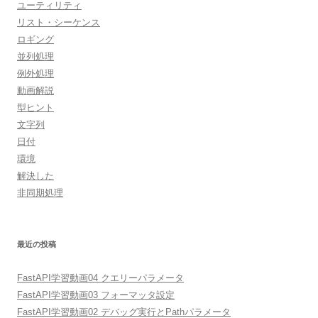
ユーティリティ
リスト・シーケンス
ロギング
並列処理
例外処理
動画解説
型ヒント
文字列
日付
環境
解決した
非同期処理
最近の投稿
FastAPI学習動画04 クエリーパラメータ
FastAPI学習動画03 フォーマッタ設定
FastAPI学習動画02 デバッグ実行とPathパラメータ