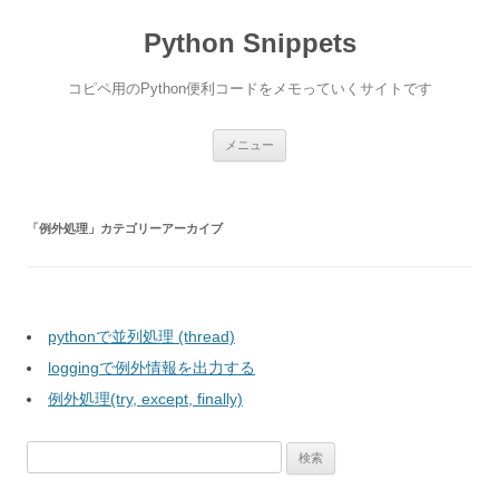
コ
ン
Python Snippets
テ
ン
ツ
へ
コピペ用のPython便利コードをメモっていくサイトです
ス
キ
ッ
プ
メニュー
「
例外処理
」カテゴリーアーカイブ
pythonで並列処理 (thread)
loggingで例外情報を出力する
例外処理(try, except, finally)
検
索: