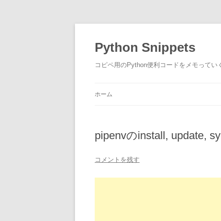
コ
ン
テ
Python Snippets
ン
ツ
へ
コピペ用のPython便利コードをメモって
ス
キ
ッ
プ
ホーム
pipenvのinstall, update
コメントを残す