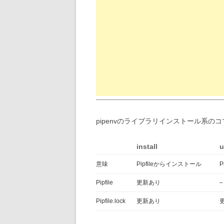
pipenvのライブラリインストール系
install
u
意味
Pipfileからインストール
Pipfile
更新あり
–
Pipfile.lock
更新あり