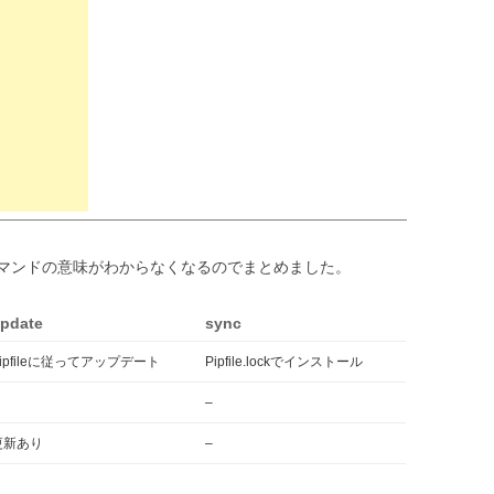
のコマンドの意味がわからなくなるのでまとめました。
pdate
sync
Pipfileに従ってアップデート
Pipfile.lockでインストール
–
更新あり
–