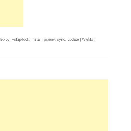
deploy
,
--skip-lock
,
install
,
pipenv
,
sync
,
update
| 投稿日: