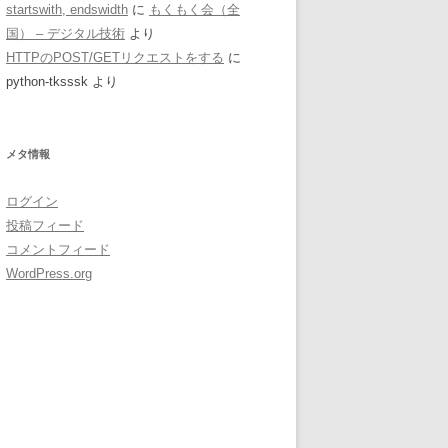
startswith, endswidth
に
もくもく会（全
国） – デジタル技術
より
HTTPのPOST/GETリクエストをする
に
python-tksssk
より
メタ情報
ログイン
投稿フィード
コメントフィード
WordPress.org