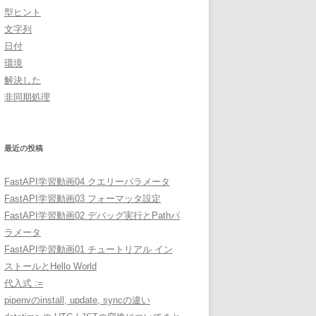
型ヒント
文字列
日付
環境
解決した
非同期処理
最近の投稿
FastAPI学習動画04 クエリーパラメータ
FastAPI学習動画03 フォーマッタ設定
FastAPI学習動画02 デバッグ実行とPathパ
ラメータ
FastAPI学習動画01 チュートリアル イン
ストールとHello World
代入式 :=
pipenvのinstall, update, syncの違い