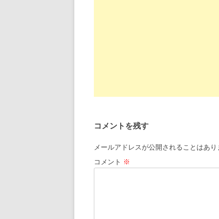
投
稿
コメントを残す
ナ
ビ
メールアドレスが公開されることはあり
ゲ
コメント
※
ー
シ
ョ
ン