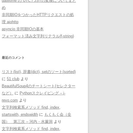
datetime の UTC / JSTの変換についてまと
め
非同期IOをつかったHTTPリクエストの処
理 aiohttp
asyncio 非同期IOの基本
フォーマット済み文字列リテラル(f-string)
最近のコメント
リスト(list), 辞書(dict), setのソート(sorted)
に
51 club
より
BeautifulSoup4のチートシート(セレクター
など）
に
Pythonスクレイピング – i-
revo.com
より
文字列検索系メソッド find, index,
startswith, endswidth
に
もくもく会（全
国） 第三次 – 河内・水簾洞
より
文字列検索系メソッド find, index,