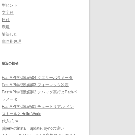
型ヒント
文字列
日付
環境
解決した
非同期処理
最近の投稿
FastAPI学習動画04 クエリーパラメータ
FastAPI学習動画03 フォーマッタ設定
FastAPI学習動画02 デバッグ実行とPathパ
ラメータ
FastAPI学習動画01 チュートリアル イン
ストールとHello World
代入式 :=
pipenvのinstall, update, syncの違い