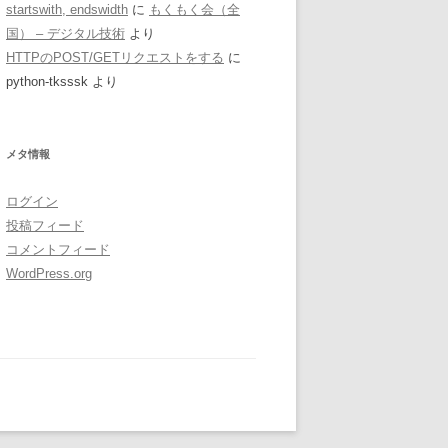
startswith, endswidth
に
もくもく会（全
国） – デジタル技術
より
HTTPのPOST/GETリクエストをする
に
python-tksssk
より
メタ情報
ログイン
投稿フィード
コメントフィード
WordPress.org