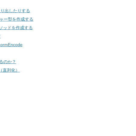
取り出したりする
ジャー型を作成する
メソッドを作成する
析
rmEncode
するのか？
ズ（直列化）