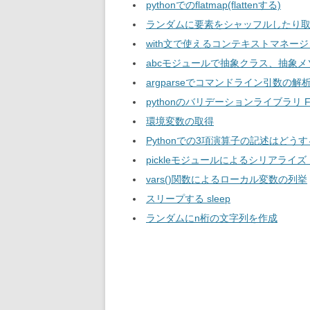
pythonでのflatmap(flattenする)
ランダムに要素をシャッフルしたり
with文で使えるコンテキストマネー
abcモジュールで抽象クラス、抽象
argparseでコマンドライン引数の解
pythonのバリデーションライブラリ Fo
環境変数の取得
Pythonでの3項演算子の記述はどう
pickleモジュールによるシリアライ
vars()関数によるローカル変数の列挙
スリープする sleep
ランダムにn桁の文字列を作成