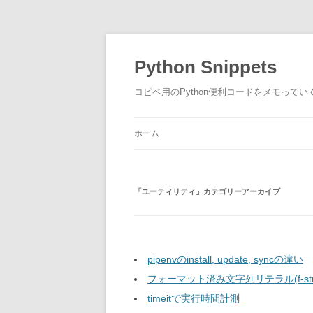
コ
ン
テ
Python Snippets
ン
ツ
へ
コピペ用のPython便利コードをメモって
ス
キ
ッ
プ
ホーム
「
ユーティリティ
」カテゴリーアーカイブ
pipenvのinstall, update, syncの違い
フォーマット済み文字列リテラル(f-stri
timeitで実行時間計測