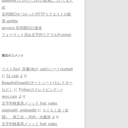
datetime の UTC / JSTの変換についてまと
め
非同期IOをつかったHTTPリクエストの処
理 aiohttp
asyncio 非同期IOの基本
フォーマット済み文字列リテラル(f-string)
最近のコメント
リスト(list), 辞書(dict), setのソート(sorted)
に
51 club
より
BeautifulSoup4のチートシート(セレクター
など）
に
Pythonスクレイピング – i-
revo.com
より
文字列検索系メソッド find, index,
startswith, endswidth
に
もくもく会（全
国） 第三次 – 河内・水簾洞
より
文字列検索系メソッド find, index,