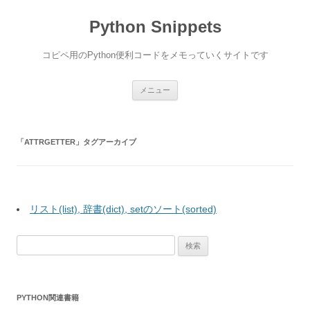
コ
ン
Python Snippets
テ
ン
ツ
へ
コピペ用のPython便利コードをメモっていくサイトです
ス
キ
ッ
プ
メニュー
「
ATTRGETTER
」タグアーカイブ
リスト(list), 辞書(dict), setのソート(sorted)
検
索:
PYTHON関連書籍