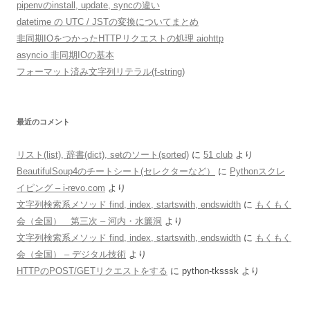
pipenvのinstall, update, syncの違い
datetime の UTC / JSTの変換についてまとめ
非同期IOをつかったHTTPリクエストの処理 aiohttp
asyncio 非同期IOの基本
フォーマット済み文字列リテラル(f-string)
最近のコメント
リスト(list), 辞書(dict), setのソート(sorted)
に
51 club
より
BeautifulSoup4のチートシート(セレクターなど）
に
Pythonスクレ
イピング – i-revo.com
より
文字列検索系メソッド find, index, startswith, endswidth
に
もくもく
会（全国） 第三次 – 河内・水簾洞
より
文字列検索系メソッド find, index, startswith, endswidth
に
もくもく
会（全国） – デジタル技術
より
HTTPのPOST/GETリクエストをする
に
python-tksssk
より