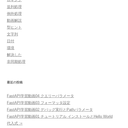
並列処理
例外処理
動画解説
型ヒント
文字列
日付
環境
解決した
非同期処理
最近の投稿
FastAPI学習動画04 クエリーパラメータ
FastAPI学習動画03 フォーマッタ設定
FastAPI学習動画02 デバッグ実行とPathパラメータ
FastAPI学習動画01 チュートリアル インストールとHello World
代入式 :=