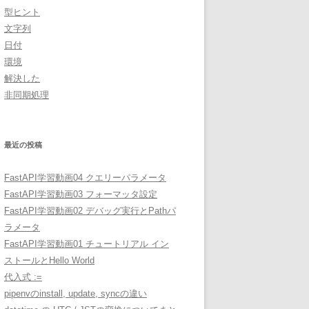
型ヒント
文字列
日付
環境
解決した
非同期処理
最近の投稿
FastAPI学習動画04 クエリーパラメータ
FastAPI学習動画03 フォーマッタ設定
FastAPI学習動画02 デバッグ実行とPathパ
ラメータ
FastAPI学習動画01 チュートリアル イン
ストールとHello World
代入式 :=
pipenvのinstall, update, syncの違い