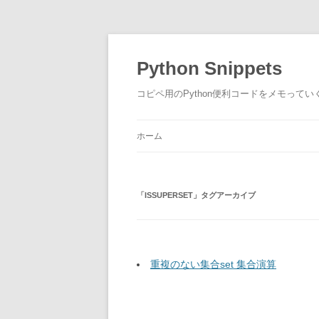
コ
ン
テ
Python Snippets
ン
ツ
へ
コピペ用のPython便利コードをメモって
ス
キ
ッ
プ
ホーム
「
ISSUPERSET
」タグアーカイブ
重複のない集合set 集合演算