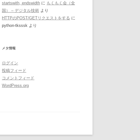
startswith, endswidth
に
もくもく会（全
国） – デジタル技術
より
HTTPのPOST/GETリクエストをする
に
python-tksssk
より
メタ情報
ログイン
投稿フィード
コメントフィード
WordPress.org