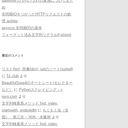
datetime の UTC / JSTの変換についてまと
め
非同期IOをつかったHTTPリクエストの処
理 aiohttp
asyncio 非同期IOの基本
フォーマット済み文字列リテラル(f-string)
最近のコメント
リスト(list), 辞書(dict), setのソート(sorted)
に
51 club
より
BeautifulSoup4のチートシート(セレクター
など）
に
Pythonスクレイピング – i-
revo.com
より
文字列検索系メソッド find, index,
startswith, endswidth
に
もくもく会（全
国） 第三次 – 河内・水簾洞
より
文字列検索系メソッド find, index,