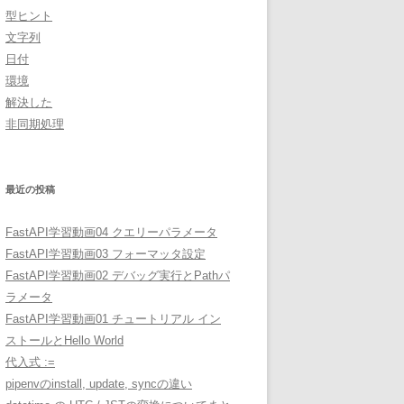
型ヒント
文字列
日付
環境
解決した
非同期処理
最近の投稿
FastAPI学習動画04 クエリーパラメータ
FastAPI学習動画03 フォーマッタ設定
FastAPI学習動画02 デバッグ実行とPathパ
ラメータ
FastAPI学習動画01 チュートリアル イン
ストールとHello World
代入式 :=
pipenvのinstall, update, syncの違い