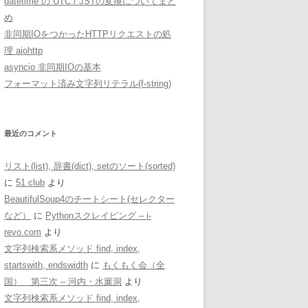
datetime の UTC / JSTの変換についてまと
め
非同期IOをつかったHTTPリクエストの処
理 aiohttp
asyncio 非同期IOの基本
フォーマット済み文字列リテラル(f-string)
最近のコメント
リスト(list), 辞書(dict), setのソート(sorted)
に
51 club
より
BeautifulSoup4のチートシート(セレクター
など）
に
Pythonスクレイピング – i-
revo.com
より
文字列検索系メソッド find, index,
startswith, endswidth
に
もくもく会（全
国） 第三次 – 河内・水簾洞
より
文字列検索系メソッド find, index,