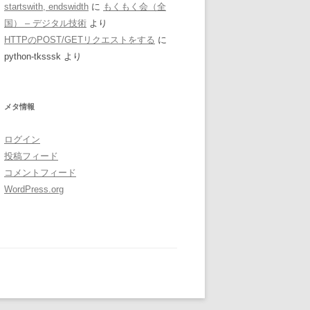
startswith, endswidth
に
もくもく会（全
国） – デジタル技術
より
HTTPのPOST/GETリクエストをする
に
python-tksssk
より
メタ情報
ログイン
投稿フィード
コメントフィード
WordPress.org