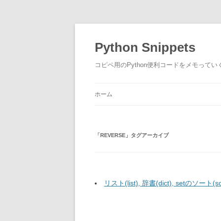
コ
ン
テ
Python Snippets
ン
ツ
へ
コピペ用のPython便利コードをメモって
ス
キ
ッ
プ
ホーム
「
REVERSE
」タグアーカイブ
リスト(list), 辞書(dict), setのソート(so