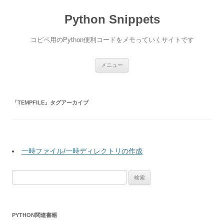
コ
ン
Python Snippets
テ
ン
ツ
へ
コピペ用のPython便利コードをメモっていくサイトです
ス
キ
ッ
プ
メニュー
「
TEMPFILE
」タグアーカイブ
一時ファイル/一時ディレクトリの作成
検
索:
PYTHON関連書籍