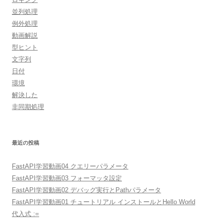
並列処理
例外処理
動画解説
型ヒント
文字列
日付
環境
解決した
非同期処理
最近の投稿
FastAPI学習動画04 クエリーパラメータ
FastAPI学習動画03 フォーマッタ設定
FastAPI学習動画02 デバッグ実行とPathパラメータ
FastAPI学習動画01 チュートリアル インストールとHello World
代入式 :=