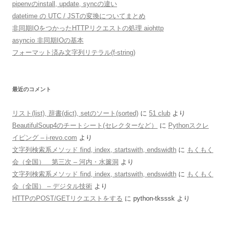
pipenvのinstall, update, syncの違い
datetime の UTC / JSTの変換についてまとめ
非同期IOをつかったHTTPリクエストの処理 aiohttp
asyncio 非同期IOの基本
フォーマット済み文字列リテラル(f-string)
最近のコメント
リスト(list), 辞書(dict), setのソート(sorted)
に
51 club
より
BeautifulSoup4のチートシート(セレクターなど）
に
Pythonスクレ
イピング – i-revo.com
より
文字列検索系メソッド find, index, startswith, endswidth
に
もくもく
会（全国） 第三次 – 河内・水簾洞
より
文字列検索系メソッド find, index, startswith, endswidth
に
もくもく
会（全国） – デジタル技術
より
HTTPのPOST/GETリクエストをする
に
python-tksssk
より