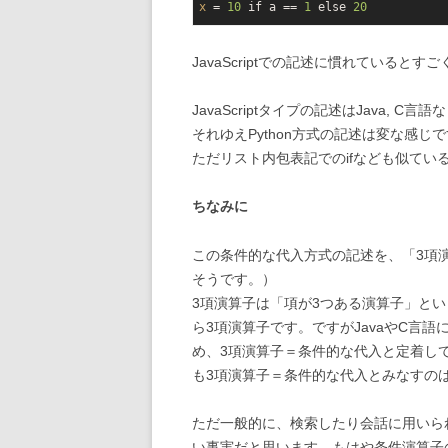
x
 = 
10
 if a == 
1
 else 
20
JavaScriptでの記述に慣れていると
JavaScriptタイプの記述はJava
それゆえPython方式の記述は変な感じ
ただリスト内包表記でのifなども似ている
ちなみに
この条件的な代入方式の記述を、「3項
そうです。）
3項演算子は「項が3つある演算子」とい
ら3項演算子です。ですがJavaやC言
め、3項演算子＝条件的な代入と定着し
も3項演算子＝条件的な代入とみなすの
ただ一般的に、検索したり会話に用いら
い事実だと思います。もはや条件演算子