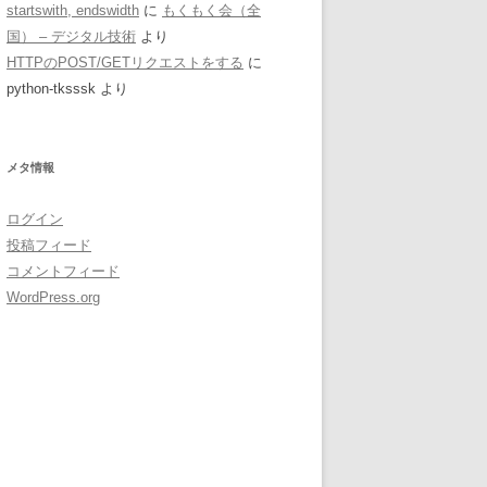
startswith, endswidth
に
もくもく会（全
国） – デジタル技術
より
HTTPのPOST/GETリクエストをする
に
python-tksssk
より
メタ情報
ログイン
投稿フィード
コメントフィード
WordPress.org