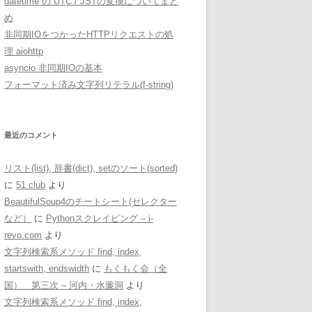
datetime の UTC / JSTの変換についてまと
め
非同期IOをつかったHTTPリクエストの処
理 aiohttp
asyncio 非同期IOの基本
フォーマット済み文字列リテラル(f-string)
最近のコメント
リスト(list), 辞書(dict), setのソート(sorted)
に
51 club
より
BeautifulSoup4のチートシート(セレクター
など）
に
Pythonスクレイピング – i-
revo.com
より
文字列検索系メソッド find, index,
startswith, endswidth
に
もくもく会（全
国） 第三次 – 河内・水簾洞
より
文字列検索系メソッド find, index,