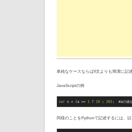
単純なケースならばif文よりも簡潔に記述
JavaScriptの例
var
 x = (a == 
1
 ? 
10
 : 
20
);  #aの値
同様のことをPythonで記述するには、