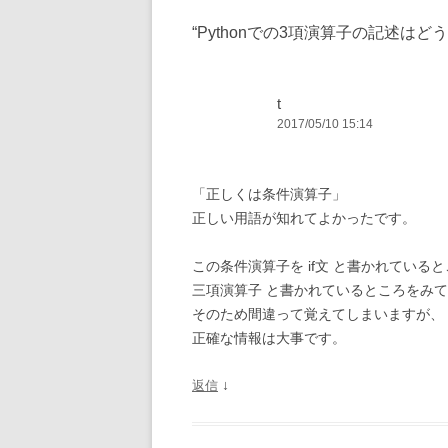
稿
“
Pythonでの3項演算子の記述はど
ナ
ビ
ゲ
t
2017/05/10 15:14
ー
シ
ョ
「正しくは条件演算子」
ン
正しい用語が知れてよかったです。
この条件演算子を if文 と書かれている
三項演算子 と書かれているところをみ
そのため間違って覚えてしまいますが、
正確な情報は大事です。
↓
返信