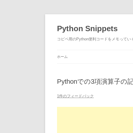
コ
ン
テ
Python Snippets
ン
ツ
へ
コピペ用のPython便利コードをメモって
ス
キ
ッ
プ
ホーム
Pythonでの3項演算子
1件のフィードバック