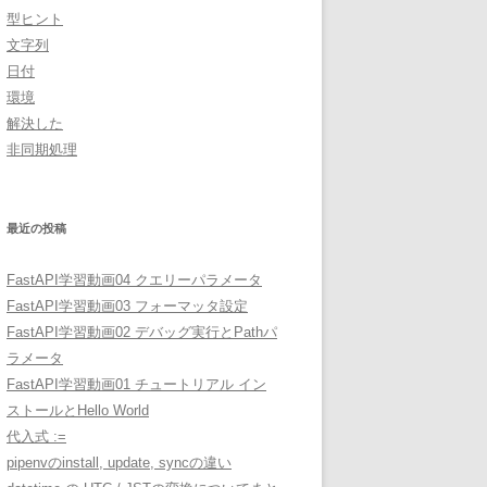
型ヒント
文字列
日付
環境
解決した
非同期処理
最近の投稿
FastAPI学習動画04 クエリーパラメータ
FastAPI学習動画03 フォーマッタ設定
FastAPI学習動画02 デバッグ実行とPathパ
ラメータ
FastAPI学習動画01 チュートリアル イン
ストールとHello World
代入式 :=
pipenvのinstall, update, syncの違い