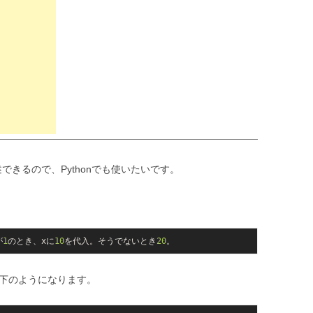
できるので、Pythonでも使いたいです。
が
1
のとき、xに
10
を代入。そうでないとき
20
以下のようになります。