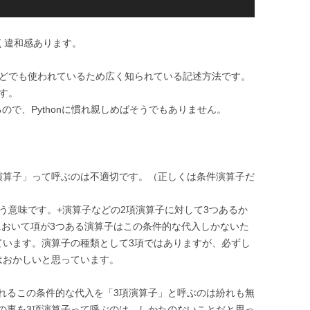
すごく違和感あります。
, C言語などでも使われているため広く知られている記述方法です。
です。
ので、Pythonに慣れ親しめばそうでもありません。
演算子」って呼ぶのは不適切です。（正しくは条件演算子だ
う意味です。+演算子などの2項演算子に対して3つあるか
語において項が3つある演算子はこの条件的な代入しかないた
ています。演算子の種類として3項ではありますが、必ずし
はおかしいと思っています。
れるこの条件的な代入を「3項演算子」と呼ぶのは紛れも無
の事を3項演算子って呼ぶのは、しかたのないことだと思っ