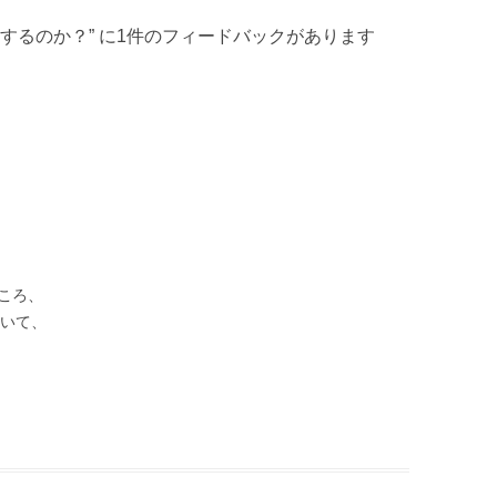
うするのか？
” に1件のフィードバックがあります
ところ、
ていて、