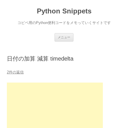
コ
ン
Python Snippets
テ
ン
ツ
へ
コピペ用のPython便利コードをメモっていくサイトです
ス
キ
ッ
プ
メニュー
日付の加算 減算 timedelta
2件の返信