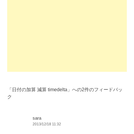
投
稿
「
日付の加算 減算 timedelta
」への2件のフィードバッ
ナ
ク
ビ
ゲ
ー
sara
2013/12/18 11:32
シ