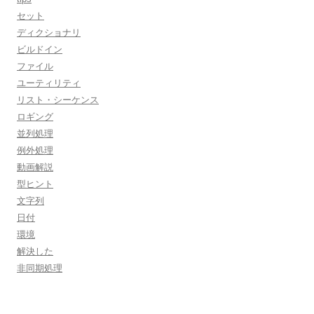
セット
ディクショナリ
ビルドイン
ファイル
ユーティリティ
リスト・シーケンス
ロギング
並列処理
例外処理
動画解説
型ヒント
文字列
日付
環境
解決した
非同期処理