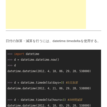
日付の加算・減算を行うには、datetime.timedeltaを使用する。
>>>
import
 datetime
>>>
d = datetime.datetime.now()
>>>
d
datetime.datetime(2012, 4, 18, 06, 29, 28, 538000)

>>>
d + datetime.timedelta(days=
3
) 
#3日加算
datetime.datetime(2012, 4, 21, 06, 29, 28, 538000)

>>>
d - datetime.timedelta(hours=
3
) 
#3時間減算