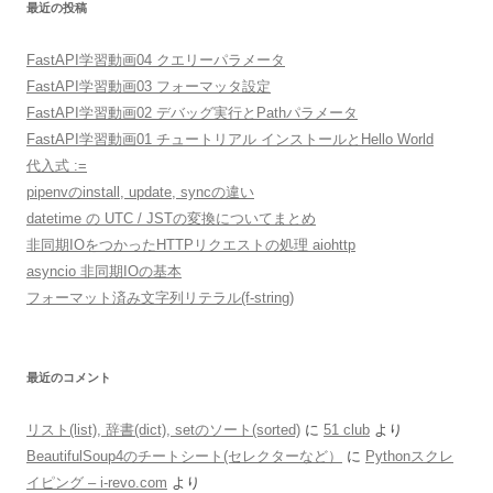
最近の投稿
FastAPI学習動画04 クエリーパラメータ
FastAPI学習動画03 フォーマッタ設定
FastAPI学習動画02 デバッグ実行とPathパラメータ
FastAPI学習動画01 チュートリアル インストールとHello World
代入式 :=
pipenvのinstall, update, syncの違い
datetime の UTC / JSTの変換についてまとめ
非同期IOをつかったHTTPリクエストの処理 aiohttp
asyncio 非同期IOの基本
フォーマット済み文字列リテラル(f-string)
最近のコメント
リスト(list), 辞書(dict), setのソート(sorted)
に
51 club
より
BeautifulSoup4のチートシート(セレクターなど）
に
Pythonスクレ
イピング – i-revo.com
より