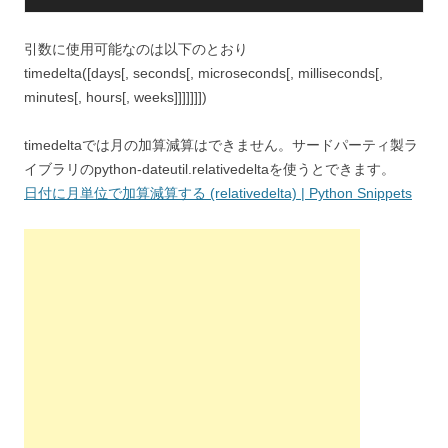
引数に使用可能なのは以下のとおり
timedelta([days[, seconds[, microseconds[, milliseconds[,
minutes[, hours[, weeks]]]]]]])
timedeltaでは月の加算減算はできません。サードパーティ製ラ
イブラリのpython-dateutil.relativedeltaを使うとできます。
日付に月単位で加算減算する (relativedelta) | Python Snippets