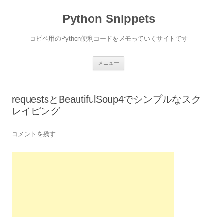
コ
ン
Python Snippets
テ
ン
ツ
へ
コピペ用のPython便利コードをメモっていくサイトです
ス
キ
ッ
プ
メニュー
requestsとBeautifulSoup4でシンプルなスク
レイピング
コメントを残す