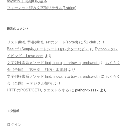
asyncio 非同期IOの基本
フォーマット済み文字列リテラル(f-string)
最近のコメント
リスト(list), 辞書(dict), setのソート(sorted)
に
51 club
より
BeautifulSoup4のチートシート(セレクターなど）
に
Pythonスクレ
イピング – i-revo.com
より
文字列検索系メソッド find, index, startswith, endswidth
に
もくもく
会（全国） 第三次 – 河内・水簾洞
より
文字列検索系メソッド find, index, startswith, endswidth
に
もくもく
会（全国） – デジタル技術
より
HTTPのPOST/GETリクエストをする
に
python-tksssk
より
メタ情報
ログイン