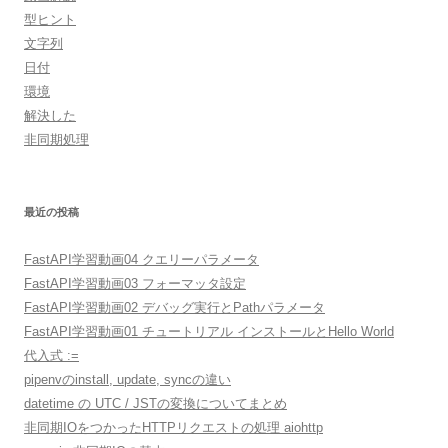
型ヒント
文字列
日付
環境
解決した
非同期処理
最近の投稿
FastAPI学習動画04 クエリーパラメータ
FastAPI学習動画03 フォーマッタ設定
FastAPI学習動画02 デバッグ実行とPathパラメータ
FastAPI学習動画01 チュートリアル インストールとHello World
代入式 :=
pipenvのinstall, update, syncの違い
datetime の UTC / JSTの変換についてまとめ
非同期IOをつかったHTTPリクエストの処理 aiohttp