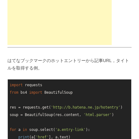
はてなブックマークのホットエントリーから記事URL，タイト
ルを取得する例。
import
from
 bs4 
import
 BeautifulSoup

res = requests.get(
'http://b.hatena.ne.jp/hotentry'
)

soup = BeautifulSoup(res.content, 
'html.parser'
)

for
 a 
in
 soup.select(
'a.entry-link'
):

print
(a[
'href'