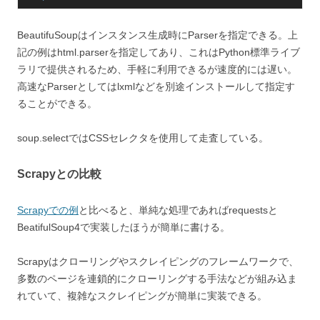
BeautifuSoupはインスタンス生成時にParserを指定できる。上
記の例はhtml.parserを指定してあり、これはPython標準ライブ
ラリで提供されるため、手軽に利用できるが速度的には遅い。
高速なParserとしてはlxmlなどを別途インストールして指定す
ることができる。
soup.selectではCSSセレクタを使用して走査している。
Scrapyとの比較
Scrapyでの例
と比べると、単純な処理であればrequestsと
BeatifulSoup4で実装したほうが簡単に書ける。
Scrapyはクローリングやスクレイピングのフレームワークで、
多数のページを連鎖的にクローリングする手法などが組み込ま
れていて、複雑なスクレイピングが簡単に実装できる。