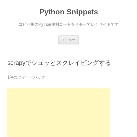
コ
ン
Python Snippets
テ
ン
ツ
へ
コピペ用のPython便利コードをメモっていくサイトです
ス
キ
ッ
プ
メニュー
scrapyでシュッとスクレイピングする
1件のフィードバック