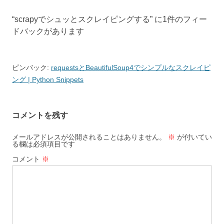
稿
“
scrapyでシュッとスクレイピングする
” に1件のフィー
ナ
ドバックがあります
ビ
ゲ
ー
ピンバック:
requestsとBeautifulSoup4でシンプルなスクレイピ
ング | Python Snippets
シ
ョ
ン
コメントを残す
メールアドレスが公開されることはありません。
※
が付いてい
る欄は必須項目です
コメント
※