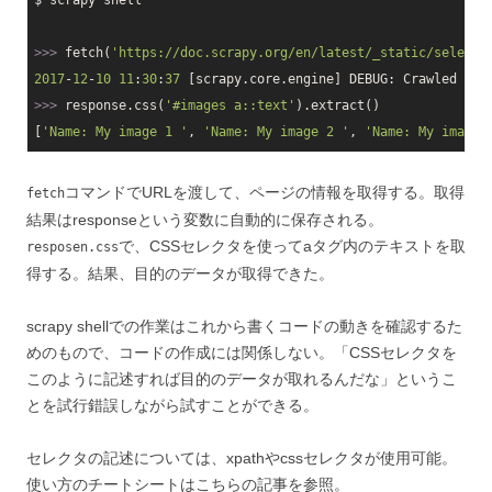
$ scrapy shell

>>> 
fetch(
'https://doc.scrapy.org/en/latest/_static/selecto
2017
-
12
-
10
11
:
30
:
37
 [scrapy.core.engine] DEBUG: Crawled (
20
>>> 
response.css(
'#images a::text'
).extract()

[
'Name: My image 1 '
, 
'Name: My image 2 '
, 
'Name: My image 
コマンドでURLを渡して、ページの情報を取得する。取得
fetch
結果はresponseという変数に自動的に保存される。
で、CSSセレクタを使ってaタグ内のテキストを取
resposen.css
得する。結果、目的のデータが取得できた。
scrapy shellでの作業はこれから書くコードの動きを確認するた
めのもので、コードの作成には関係しない。「CSSセレクタを
このように記述すれば目的のデータが取れるんだな」というこ
とを試行錯誤しながら試すことができる。
セレクタの記述については、xpathやcssセレクタが使用可能。
使い方のチートシートはこちらの記事を参照。