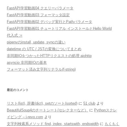
FastAPI学習動画04 クエリーパラメータ
FastAPI学習動画03 フォーマッタ設定
FastAPI学習動画02 デバッグ実行とPathパラメータ
FastAPI学習動画01 チュートリアル インストールとHello World
代入式 :=
pipenvのinstall, update, syncの違い
datetime の UTC / JSTの変換についてまとめ
非同期IOをつかったHTTPリクエストの処理 aiohttp
asyncio 非同期IOの基本
フォーマット済み文字列リテラル(f-string)
最近のコメント
リスト(list), 辞書(dict), setのソート(sorted)
に
51 club
より
BeautifulSoup4のチートシート(セレクターなど）
に
Pythonスクレ
イピング – i-revo.com
より
文字列検索系メソッド find, index, startswith, endswidth
に
もくもく