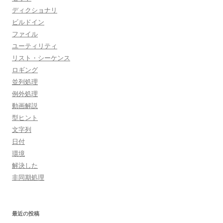
ディクショナリ
ビルドイン
ファイル
ユーティリティ
リスト・シーケンス
ロギング
並列処理
例外処理
動画解説
型ヒント
文字列
日付
環境
解決した
非同期処理
最近の投稿