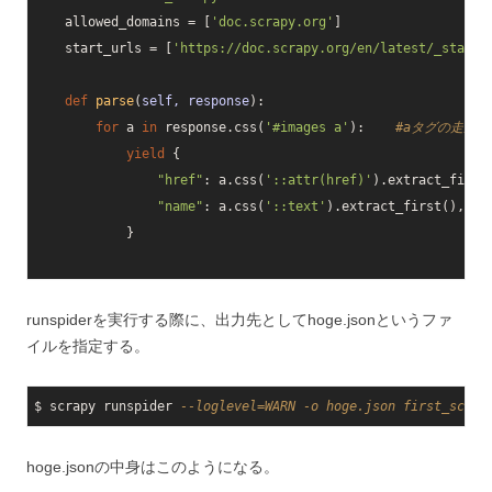
    allowed_domains = [
'doc.scrapy.org'
]

    start_urls = [
'https://doc.scrapy.org/en/latest/_static
def
parse
(
self, response
):
for
 a 
in
 response.css(
'#images a'
):    
#aタグの走査
yield
 {

"href"
: a.css(
'::attr(href)'
).extract_first(
"name"
: a.css(
'::text'
).extract_first(),

            }

runspiderを実行する際に、出力先としてhoge.jsonというファ
イルを指定する。
$ scrapy runspider 
--loglevel=WARN -o hoge.json first_scrap
hoge.jsonの中身はこのようになる。