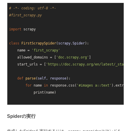
# -*- coding: utf-8 -*-
#first_scrapy.py
import
 scrapy

class
FirstScrapySpider
(
scrapy.Spider
):
    name = 
'first_scrapy'
    allowed_domains = [
'doc.scrapy.org'
]

    start_urls = [
'https://doc.scrapy.org/en/latest/_static
def
parse
(
self, response
):
for
 name 
in
 response.css(
'#images a::text'
).extract(
            print(name)

Spiderの実行