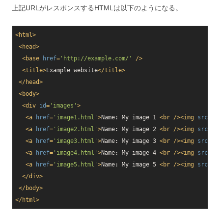
上記URLがレスポンスするHTMLは以下のようになる。
<
html
>
<
head
>
<
base
href
=
'http://example.com/'
 />
<
title
>
Example website
</
title
>
</
head
>
<
body
>
<
div
id
=
'images'
>
<
a
href
=
'image1.html'
>
Name: My image 1 
<
br
 />
<
img
src
=
'i
<
a
href
=
'image2.html'
>
Name: My image 2 
<
br
 />
<
img
src
=
'i
<
a
href
=
'image3.html'
>
Name: My image 3 
<
br
 />
<
img
src
=
'i
<
a
href
=
'image4.html'
>
Name: My image 4 
<
br
 />
<
img
src
=
'i
<
a
href
=
'image5.html'
>
Name: My image 5 
<
br
 />
<
img
src
=
'i
</
div
>
</
body
>
</
html
>