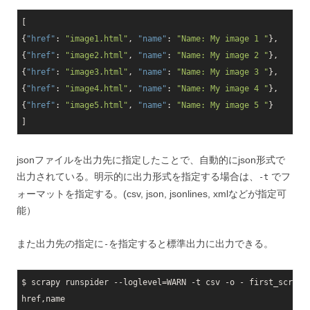
[

{
"href"
: 
"image1.html"
, 
"name"
: 
"Name: My image 1 "
},

{
"href"
: 
"image2.html"
, 
"name"
: 
"Name: My image 2 "
},

{
"href"
: 
"image3.html"
, 
"name"
: 
"Name: My image 3 "
},

{
"href"
: 
"image4.html"
, 
"name"
: 
"Name: My image 4 "
},

{
"href"
: 
"image5.html"
, 
"name"
: 
"Name: My image 5 "
}

jsonファイルを出力先に指定したことで、自動的にjson形式で
出力されている。明示的に出力形式を指定する場合は、
でフ
-t
ォーマットを指定する。(csv, json, jsonlines, xmlなどが指定可
能）
また出力先の指定に
を指定すると標準出力に出力できる。
-
$ scrapy runspider --loglevel=WARN -t csv -o - first_scrapy.