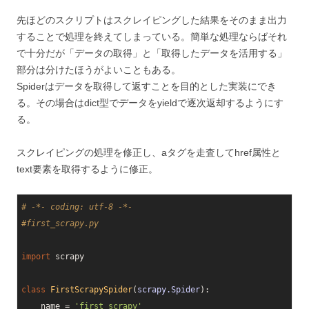
先ほどのスクリプトはスクレイピングした結果をそのまま出力
することで処理を終えてしまっている。簡単な処理ならばそれ
で十分だが「データの取得」と「取得したデータを活用する」
部分は分けたほうがよいこともある。
Spiderはデータを取得して返すことを目的とした実装にでき
る。その場合はdict型でデータをyieldで逐次返却するようにす
る。
スクレイピングの処理を修正し、aタグを走査してhref属性と
text要素を取得するように修正。
# -*- coding: utf-8 -*-
#first_scrapy.py
import
 scrapy

class
FirstScrapySpider
(
scrapy.Spider
):
    name = 
'first_scrapy'